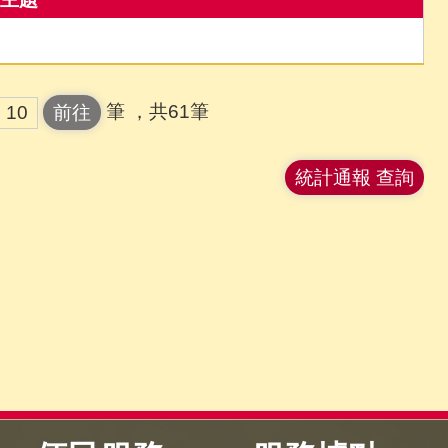
筆
，共61筆
統計通報 查詢