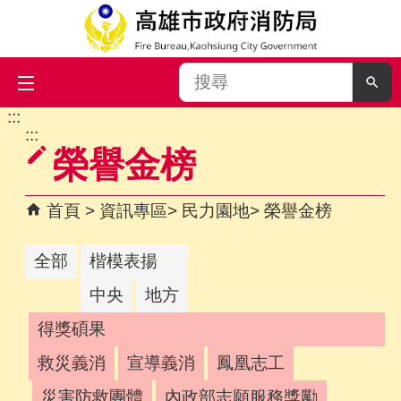
搜
尋
:::
跳到主要內容區塊
:::
榮譽金榜
首頁
資訊專區
民力園地
榮譽金榜
全部
楷模表揚
中央
地方
得獎碩果
救災義消
宣導義消
鳳凰志工
災害防救團體
內政部志願服務獎勵