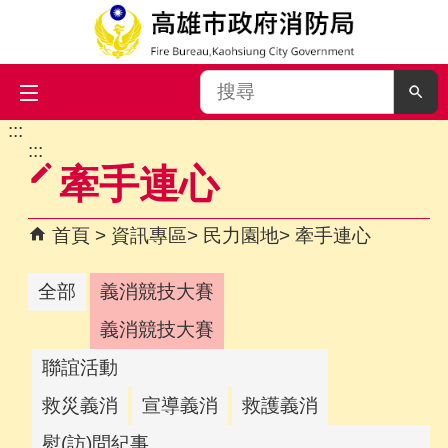
搜
尋
:::
跳到主要內容區塊
:::
牽手連心
首頁
資訊專區
民力園地
牽手連心
全部
義消競技大賽
義消競技大賽
聯誼活動
救災義消
宣導義消
救護義消
慰(訪)問紀事