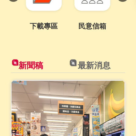
下載專區
民意信箱
服
目
前
切
新聞稿
最新消息
換
至:
[另
開
新
視
窗]