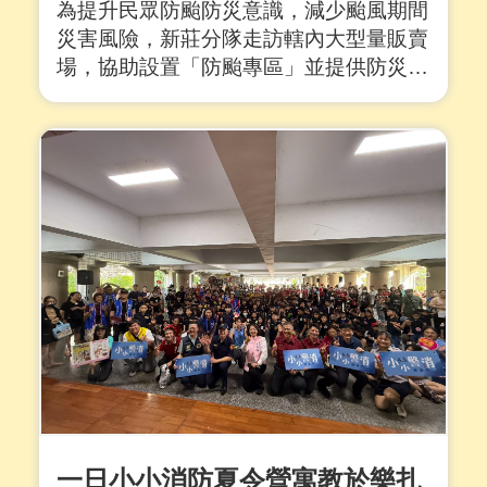
為提升民眾防颱防災意識，減少颱風期間
災害風險，新莊分隊走訪轄內大型量販賣
場，協助設置「防颱專區」並提供防災宣
導與應變建議，提醒市民朋友及早做好防
颱準備，保護自身與家人安全。 新莊分
隊指出，隨著颱風季節來臨，氣候變化多
端、極端天氣頻繁，民眾不可掉以輕心。
此次特別與小北百貨及全聯等賣場合作，
在人流....
詳全文
一日小小消防夏令營寓教於樂扎