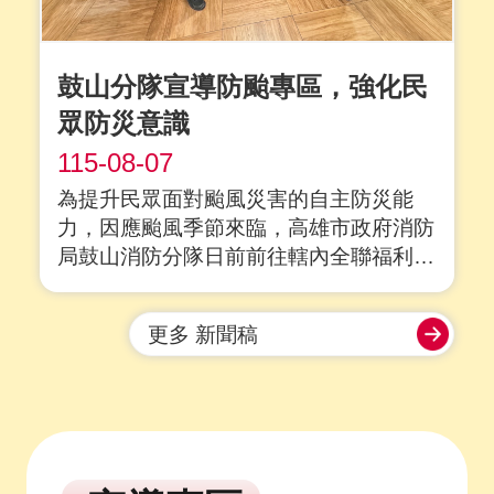
鼓山分隊宣導防颱專區，強化民
眾防災意識
115-08-07
為提升民眾面對颱風災害的自主防災能
力，因應颱風季節來臨，高雄市政府消防
局鼓山消防分隊日前前往轄內全聯福利中
心鹽埕七賢三店，辦理「防颱專區」宣
導，透過與賣場合作推廣防災觀念，鼓勵
更多 新聞稿
民眾及早完成防颱整備，降低颱風可能帶
來的災害風險。 宣導過程中向賣場說明
防颱專區的設置理念，建議將手電筒、乾
電池、瓶裝....
詳全文