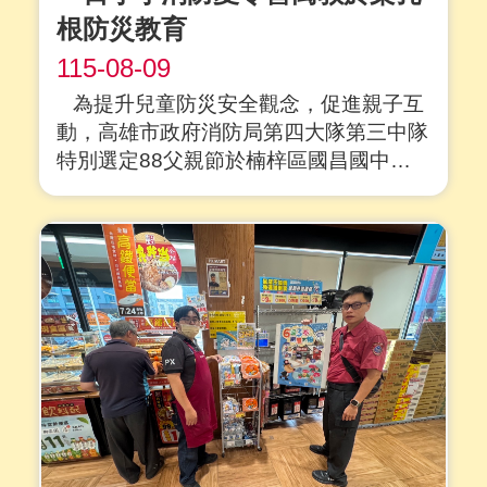
根防災教育
115-08-09
為提升兒童防災安全觀念，促進親子互
動，高雄市政府消防局第四大隊第三中隊
特別選定88父親節於楠梓區國昌國中舉
辦「小小警察消防體驗營」。活動設計豐
富多元的闖關體驗，讓孩子們化身小小消
防員，學習防災知識，現場氣氛熱烈，笑
聲不斷。 消防體驗區精心規劃....
詳全文