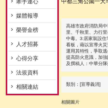
中都三角公園一大
牽手連心
媒體報導
高雄市政府消防局中華
榮譽金榜
里、千秋里、力行里
中毒。3:居家裝設
人才招募
看板，藉以宣導火災
運用其特性，爭取逃
提高防火意識，加強
心得分享
及撰稿人：中華分隊
法規資料
類別：[宣導義消]
相關連結
相關圖片