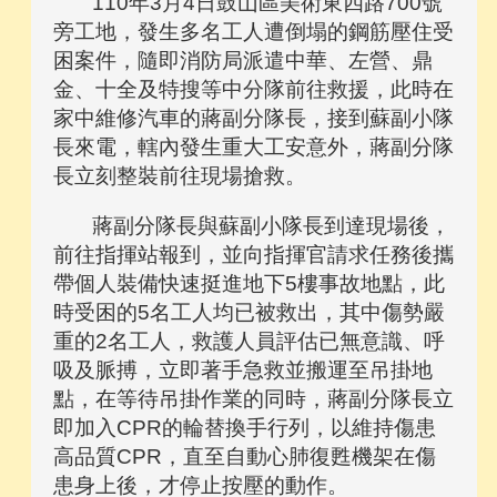
110年3月4日鼓山區美術東四路700號
旁工地，發生多名工人遭倒塌的鋼筋壓住受
困案件，隨即消防局派遣中華、左營、鼎
金、十全及特搜等中分隊前往救援，此時在
家中維修汽車的蔣副分隊長，接到蘇副小隊
長來電，轄內發生重大工安意外，蔣副分隊
長立刻整裝前往現場搶救。
蔣副分隊長與蘇副小隊長到達現場後，
前往指揮站報到，並向指揮官請求任務後攜
帶個人裝備快速挺進地下5樓事故地點，此
時受困的5名工人均已被救出，其中傷勢嚴
重的2名工人，救護人員評估已無意識、呼
吸及脈搏，立即著手急救並搬運至吊掛地
點，在等待吊掛作業的同時，蔣副分隊長立
即加入CPR的輪替換手行列，以維持傷患
高品質CPR，直至自動心肺復甦機架在傷
患身上後，才停止按壓的動作。