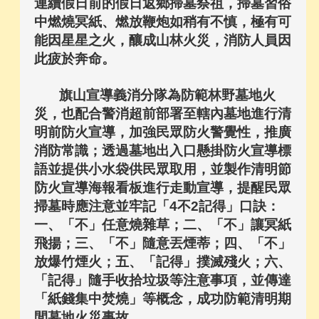
連續假日前的假日返鄉掃墓祭祖，掃墓習俗
中燃燒冥紙、燃放鞭炮如稍有不慎，極有可
能因星星之火，釀成山林火災，消防人員因
此疲於奔命。
旗山宣導義消分隊為防範林野墓地火
災，也配合警消超前部署至轄內墓地進行清
明前防火宣導，加強民眾防火警覺性，推廣
消防常識；透過墓地出入口懸掛防火宣導標
語並提供小水袋供民眾取用，並製作清明節
防火宣導海報看板進行走動宣導，提醒民眾
掃墓時應注意並牢記「4不2記得」口訣：
一、「不」任意燒雜草；二、「不」讓冥紙
飛揚；三、「不」隨意丟煙蒂；四、「不」
放爆竹煙火；五、「記得」撲滅殘火；六、
「記得」隨手收拾垃圾等注意事項，並傳達
「紙錢集中焚燒」等概念，成功防範清明期
間墓地火災事故。