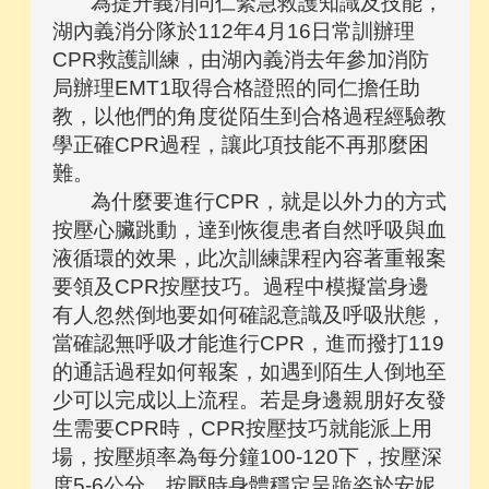
為提升義消同仁緊急救護知識及技能，
湖內義消分隊於112年4月16日常訓辦理
CPR救護訓練，由湖內義消去年參加消防
局辦理EMT1取得合格證照的同仁擔任助
教，以他們的角度從陌生到合格過程經驗教
學正確CPR過程，讓此項技能不再那麼困
難。
為什麼要進行CPR，就是以外力的方式
按壓心臟跳動，達到恢復患者自然呼吸與血
液循環的效果，此次訓練課程內容著重報案
要領及CPR按壓技巧。過程中模擬當身邊
有人忽然倒地要如何確認意識及呼吸狀態，
當確認無呼吸才能進行CPR，進而撥打119
的通話過程如何報案，如遇到陌生人倒地至
少可以完成以上流程。若是身邊親朋好友發
生需要CPR時，CPR按壓技巧就能派上用
場，按壓頻率為每分鐘100-120下，按壓深
度5-6公分，按壓時身體穩定呈跪姿於安妮