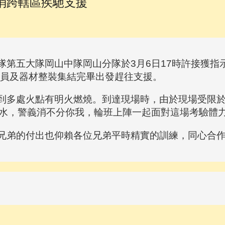
消跨轄區疾馳支援
五大隊岡山中隊岡山分隊於3月6日17時許接獲指
人員及器材整裝集結完畢出發趕往支援。
多處火點有明火燃燒。到達現場時，由於現場受限於
水，警義消不分你我，輪班上陣一起面對這場考驗體
弟的付出也仰賴各位兄弟平時精實的訓練，同心合作