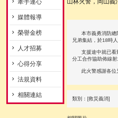
山林火警，岡山義
牽手連心
媒體報導
榮譽金榜
本市義勇消防總隊第
兄弟集結，於18時
人才招募
支援途中就已看到
分工合作協助佈線射
心得分享
此火警感謝各位兄
法規資料
相關連結
類別：[救災義消]