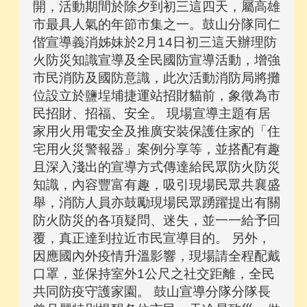
開，活動期間於除夕到初三這四天，屬高雄
市最具人氣的年節市集之一。鼓山分隊同仁
偕宣導義消姊妹於2月14日初三這天辦理防
火防災知識宣導及全民國防宣導活動，增強
市民消防及國防意識，此次活動消防局將攤
位設立於鹽埕埔捷運站招財貓前，象徵為市
民招財、招福、安全。 現場宣導主題有居
家用火用電安全及推廣安裝保護住家的「住
宅用火災警報器」案例分享等，並搭配有趣
且深入淺出的宣導方式傳達給民眾防火防災
知識，內容豐富有趣，吸引現場民眾共襄盛
舉，消防人員亦鼓勵現場民眾踴躍提出有關
防火防災的各項疑問、迷失，並一一給予回
覆，真正達到拉近市民宣導目的。 另外，
因應國內外疫情升溫影響，現場請全程配戴
口罩，並保持室外1公尺之社交距離，全民
共同防疫守護家園。 鼓山宣導分隊分隊長