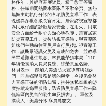
務多年，其經歷基層隊員、種子教官等職
務，任職期間熱愛本團隊且不辭辛勞、無怨
無悔主動執行分隊的各項防災宣導工作，表
現優異深獲各級長官肯定。居家訪視宣導都
為民眾仔細的診斷居家安全，在用火、用電
安全方面給予耐心與熱心地教導，落實居家
防災宣導工作。災後訪視宣導時，與宣導隊
姐妹們主動前往受災戶進行災後訪視宣導工
作，讓民眾認識火災及造成的危害，並教導
民眾避難逃生觀念。林員能榮獲本局「110
年績優義消人員局長獎」殊榮實至名歸。
林員表示:「能加入美濃防火宣導隊與姐妹
們ㄧ同為鄉親服務是我的榮幸，今後仍會努
力宣導正確的消防知識，抱持無私奉獻的態
度持續為鄉里服務，透過防災宣導工作來降
低轄區內災害的發生率及損害」。 單位及
撰稿人：美濃分隊 隊員蕭志文