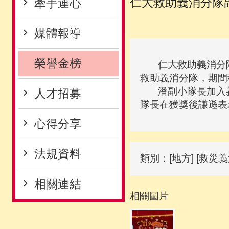
仁大救助義消分隊
牽手連心
媒體報導
榮譽金榜
仁大救助義消分隊副
救助義消分隊，期間
潘副小隊長加入義
人才招募
隊長在獲獎後謙遜表
心得分享
法規資料
類別：[地方] [救災義
相關連結
相關圖片