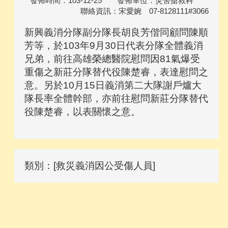
發佈時間：103-12-25 發佈單位：災害搶救科
聯絡資訊：宋愛婉 07-8128111#3066
新興義消分隊副分隊長胡良芳偕同顧問陳順
芳等，於103年9月30日代表分隊全體義消
兄弟，前往高雄榮總醫院慰問因81氣爆受
重傷之新莊分隊替代役陳楚睿，表達慰問之
意。另於10月15日義消第二大隊謝戶爐大
隊長率全體幹部，亦前往慰問新莊分隊替代
役陳楚睿，以表關懷之意。
類別：[救災義消因公受傷人員]