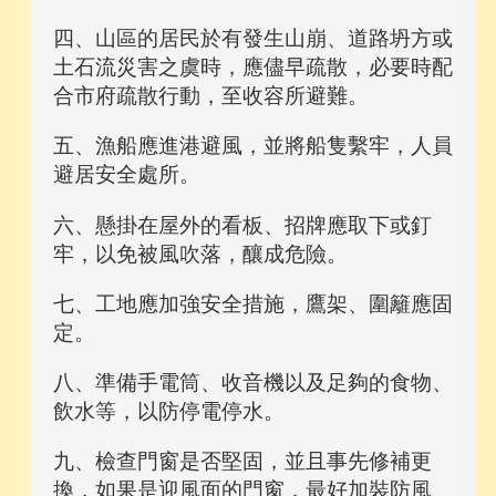
四、山區的居民於有發生山崩、道路坍方或
土石流災害之虞時，應儘早疏散，必要時配
合市府疏散行動，至收容所避難。
五、漁船應進港避風，並將船隻繫牢，人員
避居安全處所。
六、懸掛在屋外的看板、招牌應取下或釘
牢，以免被風吹落，釀成危險。
七、工地應加強安全措施，鷹架、圍籬應固
定。
八、準備手電筒、收音機以及足夠的食物、
飲水等，以防停電停水。
九、檢查門窗是否堅固，並且事先修補更
換，如果是迎風面的門窗，最好加裝防風