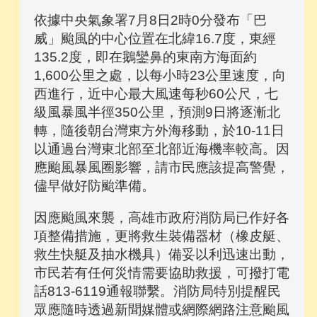
依據中央氣象署7月8日2時0分發布「巴
威」颱風的中心位置在北緯16.7度，東經
135.2度，即在鵝鑾鼻的東南方海面約
1,600公里之處，以每小時23公里速度，向
西進行，近中心最大風速每秒60公尺，七
級風暴風半徑350公里，預測9日將逐漸北
轉，隨後朝台灣東方外海移動，於10-11日
以通過台灣東北部至北部近海機率較高。因
應颱風暴風圈影響，請市民應該提高警覺，
儘早做好防颱準備。
因應颱風來襲，高雄市政府消防局已作好各
項整備措施，更將救生裝備器材（橡皮艇、
救生快艇及抽水機具）備妥以利迅速出動，
市民若有任何災情需要協助救援，可撥打電
話813-6119通報聯繫。消防局特別提醒民
眾應隨時透過新聞媒體或網際網路注意颱風