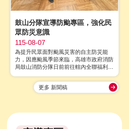
鼓山分隊宣導防颱專區，強化民
眾防災意識
115-08-07
為提升民眾面對颱風災害的自主防災能
力，因應颱風季節來臨，高雄市政府消防
局鼓山消防分隊日前前往轄內全聯福利中
心鹽埕七賢三店，辦理「防颱專區」宣
導，透過與賣場合作推廣防災觀念，鼓勵
更多 新聞稿
民眾及早完成防颱整備，降低颱風可能帶
來的災害風險。 宣導過程中向賣場說明
防颱專區的設置理念，建議將手電筒、乾
電池、瓶裝....
詳全文