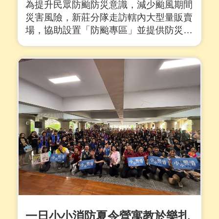
為提升民眾防颱防災意識，減少颱風期間
災害風險，新莊分隊走訪轄內大型量販賣
場，協助設置「防颱專區」並提供防災宣
導與應變建議，提醒市民朋友及早做好防
颱準備，保護自身與家人安全。 新莊分
隊指出，隨著颱風季節來臨，氣候變化多
端、極端天氣頻繁，民眾不可掉以輕心。
此次特別與小北百貨及全聯等賣場合作，
在人流....
詳全文
一日小小消防夏令營寓教於樂扎