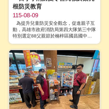
根防災教育
115-08-09
為提升兒童防災安全觀念，促進親子互
動，高雄市政府消防局第四大隊第三中隊
特別選定88父親節於楠梓區國昌國中舉
辦「小小警察消防體驗營」。活動設計豐
富多元的闖關體驗，讓孩子們化身小小消
防員，學習防災知識，現場氣氛熱烈，笑
聲不斷。 消防體驗區精心規劃....
詳全文