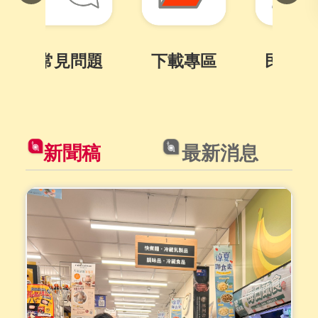
下載專區
民意信箱
服
目
前
切
新聞稿
最新消息
換
至:
[另
開
新
視
窗]