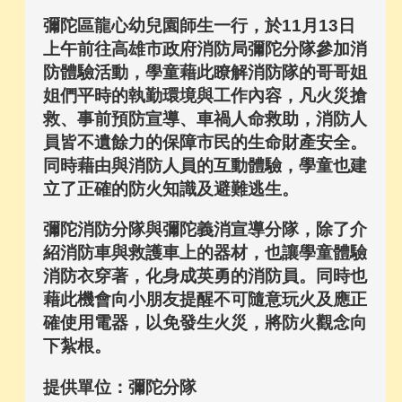
彌陀區龍心幼兒園師生一行，於
11
月
13
日
上午前往高雄市政府消防局彌陀分隊參加消
防體驗活動，學童藉此瞭解消防隊的哥哥姐
姐們平時的執勤環境與工作內容，凡火災搶
救、事前預防宣導、車禍人命救助，消防人
員皆不遺餘力的保障市民的生命財產安全。
同時藉由與消防人員的互動體驗，學童也建
立了正確的防火知識及避難逃生。
彌陀消防分隊與彌陀義消宣導分隊，除了介
紹消防車與救護車上的器材，也讓學童體驗
消防衣穿著，化身成英勇的消防員。同時也
藉此機會向小朋友提醒不可隨意玩火及應正
確使用電器，以免發生火災，將防火觀念向
下紮根。
提供單位：彌陀分隊