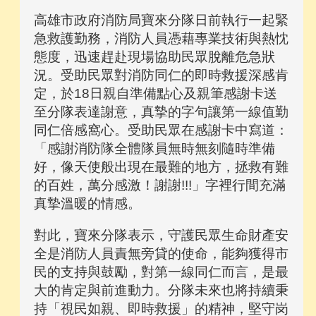
高雄市政府消防局寶來分隊日前執行一起緊
急救護勤務，消防人員憑藉專業技術與熱忱
態度，迅速趕赴現場協助民眾脫離危急狀
況。受助民眾對消防同仁的即時救援深感肯
定，於18日親自準備點心及親筆感謝卡送
至分隊表達謝意，真摯的字句讓第一線值勤
同仁倍感窩心。受助民眾在感謝卡中寫道：
「感謝消防隊全體隊員無時無刻隨時準備
好，像天使般出現在最難的地方，拯救有難
的百姓，萬分感激！謝謝!!!」字裡行間充滿
真摯溫暖的情感。
對此，寶來分隊表示，守護民眾生命財產安
全是消防人員責無旁貸的使命，能夠獲得市
民的支持與鼓勵，對第一線同仁而言，是最
大的肯定與前進動力。分隊未來也將持續秉
持「視民如親、即時救援」的精神，堅守岗