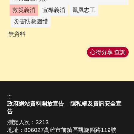
救災義消
宣導義消
鳳凰志工
災害防救團體
無資料
心得分享 查詢
:::
政府網站資料開放宣告
隱私權及資訊安全宣
告
瀏覽人次：
3213
地址：806027高雄市前鎮區凱旋四路119號