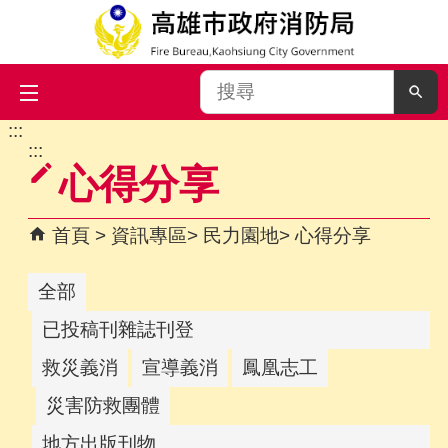
搜
尋
:::
跳到主要內容區塊
:::
心得分享
首頁
資訊專區
民力園地
心得分享
全部
已投稿刊雜誌刊登
救災義消
宣導義消
鳳凰志工
災害防救團體
地方出版刊物