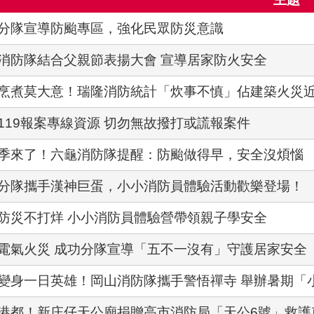
分隊宣導防颱專區，強化民眾防災意識
消防隊結合父親節表揚大會 宣導居家防火安全
烹煮莫大意！瑞隆消防統計「炊事不慎」佔建築火災
119報案專線資源 切勿無故撥打或謊報案件
季來了！六龜消防隊提醒：防颱做得早，安全沒煩惱
分隊攜手漢神巨蛋，小小消防員體驗活動歡樂登場！
防災不打烊 小小消防員體驗營帶領親子學安全
電氣火災 成功分隊宣導「五不一沒有」守護居家安全
變身一日英雄！岡山消防隊攜手警悟禪寺 舉辦暑期「
港都！新庄仔天公廟捐贈高市消防局「天公6號」救護