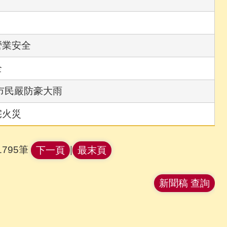
營業安全
全
市民嚴防豪大雨
宅火災
795筆
|
下一頁
最末頁
新聞稿 查詢