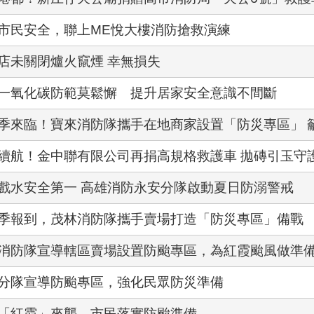
市民安全，聯上ME悅大樓消防搶救演練
店未關閉爐火竄煙 幸無損失
一氧化碳防範莫鬆懈 提升居家安全意識不間斷
季來臨！寶來消防隊攜手在地商家設置「防災專區」 
續航！金中聯有限公司再捐高規格救護車 拋磚引玉守
戲水安全第一 高雄消防永安分隊啟動夏日防溺警戒
季報到，茂林消防隊攜手賣場打造「防災專區」備戰
消防隊宣導轄區賣場設置防颱專區，為紅霞颱風做準備
分隊宣導防颱專區，強化民眾防災準備
「紅霞」來襲，市民落實防颱準備