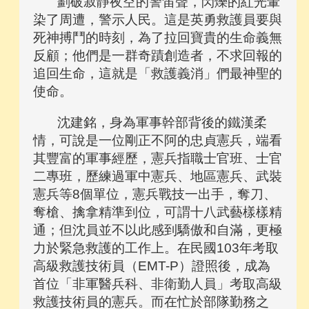
劃破寂靜夜空的警笛聲，閃爍的紅光暈
染了周遭，警示人民。這是英勇救護員要與
死神搏鬥的時刻，為了拉回寶貴的生命義無
反顧；他們是一群奇蹟創造者，不求回報的
追回生命，這就是「救護義消」們最神聖的
使命。
沈建銘，身為軍事幹部背後的鐵漢柔
情，可說是一位剛正不阿的忠貞憲兵，端看
其豐富的軍事經歷，憲兵指職士官班、士官
二專班，歷練過軍中憲兵、地區憲兵、武裝
憲兵等8個單位，憲兵戰技一出手，奪刀、
奪槍、擒拿精準到位，可謂十八武藝樣樣精
通；但沈員並不以此感到驕傲和自滿，更極
力於緊急救護的工作上。在民國103年考取
高級救護技術員（EMT-P）證照後，成為
首位「非軍醫兵科、非衛勤人員」考取高級
救護技術員的憲兵。而在忙於部隊勤務之