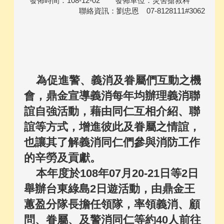
發佈時間：108-12-02 發佈單位：災害搶救科
聯絡資訊：劉忠恩 07-8128111#3062
為促進警、義消及眷屬們互動之機
會，鼎金宣導義消每年均辦理義消聯
誼自強活動，藉由同仁互相介紹、聯
誼等方式，增進彼此及眷屬之情誼，
也讓其了解義消同仁們參與消防工作
的辛勞及貢獻。
本年度於108年07月20-21日等2日
舉辦台東綠島2日遊活動，由鼎金王
蕙盈分隊長擔任領隊，率領義消、顧
問、眷屬、及警消同仁等約40人前往