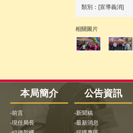
類別：[宣導義消]
相關圖片
本局簡介
公告資訊
前言
新聞稿
現任局長
最新消息
組織架構
採購專區