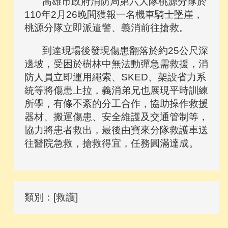
高雄市政府消防局第六大隊桃源分隊於
110年2月26晚間獲報一名機車騎士墜崖，
桃源分隊立即派遣警、義消前往搶救。
到達現場後發現傷患翻落於約25公尺深
邊坡，受困於樹林中無法動彈急需救援，消
防人員立即運用繩索、SKED、架設省力系
統等將傷患上拉，義消弟兄也展現平時訓練
所學，有條不紊的分工合作，協助操作救援
器材、搬運傷患、安全維護及交通管制等，
協力將患者救出，最後由寶來分隊救護車送
往醫院急救，搶救得宜，任務圓滿達成。
類別：[救護]