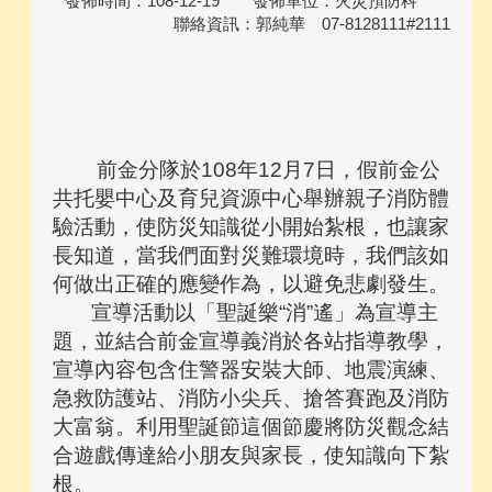
發佈時間：108-12-19 發佈單位：火災預防科
聯絡資訊：郭純華 07-8128111#2111
前金分隊於108年12月7日，假前金公
共托嬰中心及育兒資源中心舉辦親子消防體
驗活動，使防災知識從小開始紮根，也讓家
長知道，當我們面對災難環境時，我們該如
何做出正確的應變作為，以避免悲劇發生。
宣導活動以「聖誕樂“消”遙」為宣導主
題，並結合前金宣導義消於各站指導教學，
宣導內容包含住警器安裝大師、地震演練、
急救防護站、消防小尖兵、搶答賽跑及消防
大富翁。利用聖誕節這個節慶將防災觀念結
合遊戲傳達給小朋友與家長，使知識向下紮
根。