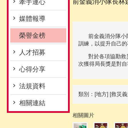
前金義消小隊長林筵
牽手連心
媒體報導
榮譽金榜
前金義消分隊小隊長
訓練，以提升自己的
人才招募
對於各項協勤救災、
次獲得局長獎是對自
心得分享
法規資料
類別：[地方] [救災義
相關連結
相關圖片