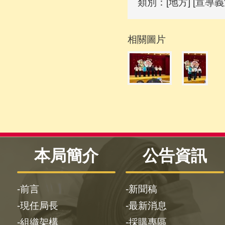
類別：[地方] [宣導義
相關圖片
本局簡介
公告資訊
前言
新聞稿
現任局長
最新消息
組織架構
採購專區