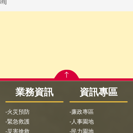
消]
業務資訊
資訊專區
火災預防
廉政專區
緊急救護
人事園地
災害搶救
民力園地