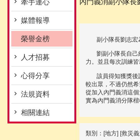
內門義消副小隊長
牽手連心
媒體報導
榮譽金榜
副小隊長劉志宏為
劉副小隊長自己經
人才招募
力。並且每次訓練皆
心得分享
該員得知獲獎後謙
較出眾，不過仍然希
從加入內門義消這個
法規資料
實為內門義消分隊楷
相關連結
類別：[地方] [救災義