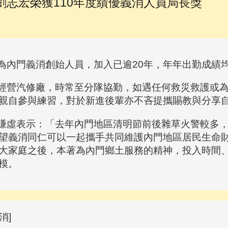
劉志宏榮獲110年度績優義消人員局長獎
內門義消創始人員，加入已逾20年，年年出勤成績均
營汽修廠，時常至分隊協勤，如遇任何救災救護或為
親自參與練習，對於新進後輩亦不吝提攜賜教與分享
虛表示：「去年內門地區清明節前後雜草火警較多，
望義消同仁可以一起攜手共同維護內門地區居民生命
大家庭之後，本著為內門鄉土服務的精神，投入時間
模。
消]