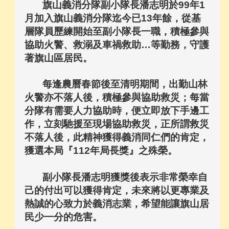
旗山義消分隊副小隊長潘志明於99年1
月加入旗山義消分隊迄今已13年餘，從基
層隊員歷練開始至副小隊長一職，積極參與
協助火警、救溺及車禍救助…等勤務，守護
著旗山區居民。
每逢農曆春節後至清明期間，出勤山林
火警亦不落人後，積極參與協助救災；每當
分隊有需要人力協助時，便立即放下手邊工
作，立刻馳援至現場協助救災，正所謂救災
不落人後，此精神獲得義消同仁們的肯定，
獲選本局『112年局長獎』之殊榮。
副小隊長潘志明獲獎後表示非常榮幸自
己的付出可以獲得肯定，未來將以更專業及
熱誠的心致力於義消志業，希望能讓旗山居
民少一分的危害。