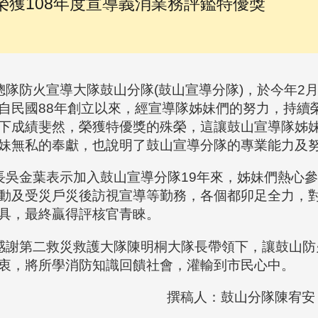
榮獲108年度宣導義消業務評鑑特優獎
防火宣導大隊鼓山分隊(鼓山宣導分隊)，於今年2月2
自民國88年創立以來，經宣導隊姊妹們的努力，持續
下成績斐然，榮獲特優獎的殊榮，這讓鼓山宣導隊姊
妹無私的奉獻，也說明了鼓山宣導分隊的專業能力及
金葉表示加入鼓山宣導分隊19年來，姊妹們熱心參
動及受災戶災後訪視宣導等勤務，各個都卯足全力，對
具，最終贏得評核官青睞。
謝第二救災救護大隊陳明桐大隊長帶領下，讓鼓山防
衷，將所學消防知識回饋社會，灌輸到市民心中。
撰稿人：鼓山分隊陳宥安