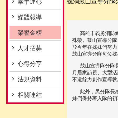
義消鼓山宣導分隊
牽手連心
媒體報導
榮譽金榜
高雄市義勇消防總隊
殊榮。鼓山宣導分隊
於今年在姊妹們努力
人才招募
鼓山宣導分隊每位姊
心得分享
鼓山宣導隊分隊長吳
月居家訪視、大型活
法規資料
不遺餘力創作宣導教
此外，吳分隊長感
相關連結
妹們保持著入隊的初