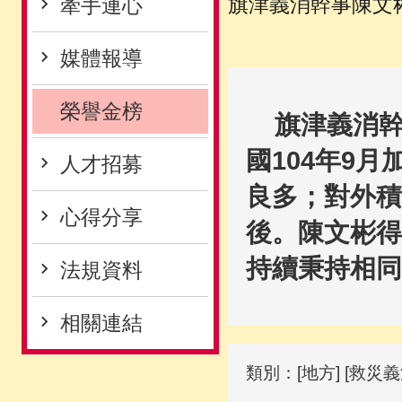
旗津義消幹事陳文彬
牽手連心
媒體報導
榮譽金榜
旗津義消幹事
國104年9
人才招募
良多；對外積
心得分享
後。陳文彬得
持續秉持相同
法規資料
相關連結
類別：[地方] [救災義