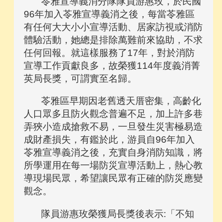
苓雅宣導義消分隊隊員游惠玫，於民國
96年加入苓雅宣導義消之後，每當苓雅區
有任何大大小小宣導活動、居家訪視或消防
體驗活動，她總是排除萬難前來協助，不求
任何回報。就這樣服務了17年，對於消防
宣導工作貢獻良多，故榮獲114年度義消菁
英局長獎，可謂實至名歸。
苓雅區早期因老舊透天厝密集，高齡化
人口眾多且防火觀念普遍不足，加上許多巷
弄狹小造成搶救不易，一旦發生災害極易造
成財產損失，有鑑於此，游員自96年加入
苓雅宣導義消之後，充實自身消防知識，將
所學運用在每一場防災宣導活動上，熱心教
導現場民眾，希望讓民眾有正確的防災應變
觀念。
隊員游惠玫榮獲局長獎後表示:「不知