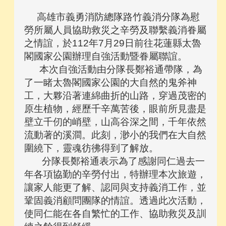
高雄市義勇消防總隊路竹義消分隊為慰
勞所屬人員協助救災之辛勞及聯繫義消眷屬
之情誼，於112年7月29日前往花蓮縣太魯
閣國家公園辦理自強活動暨眷屬聯誼。
本次自強活動由分隊長鄭裕通帶隊，為
了一睹太魯閣國家公園的大自然的鬼斧神
工，大夥沿著連綿曲折的山路，穿過茂密的
原生植物，經歷千辛萬苦後，眼前所見盡是
壁立千仞的峭壁，山高谷深之間，千年依然
流動著的溪澗。此刻，渺小的我們在大自然
圍繞下，靈魂彷彿得到了解放。
分隊長鄭裕通表示為了感謝同仁過去一
年各項協勤的辛勞付出，特辦理本次旅遊，
讓家人能更了解、認同與支持義消工作，並
鞏固義消顧問團隊的情誼。透過此次活動，
使同仁能在各自繁忙的工作、協助救災及訓