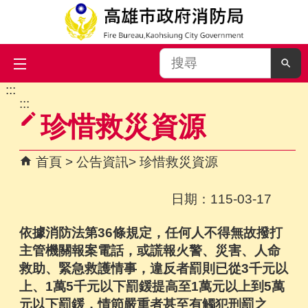
搜
尋
:::
跳到主要內容區塊
:::
珍惜救災資源
首頁
公告資訊
珍惜救災資源
日期：115-03-17
依據消防法第
36
條規定，任何人不得無故撥打
主管機關報案電話，或謊報火警、災害、人命
救助、緊急救護情事，違反者罰則已從
3
千元以
上、
1
萬
5
千元以下罰鍰提高至
1
萬元以上到
5
萬
元以下罰鍰，情節嚴重者甚至有觸犯刑罰之