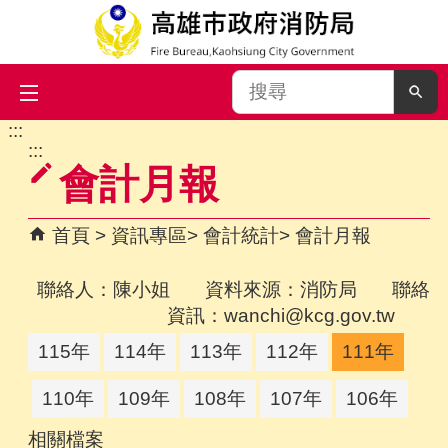
搜
尋
:::
跳到主要內容區塊
:::
會計月報
首頁
資訊專區
會計統計
會計月報
聯絡人：陳小姐 資料來源：消防局 聯絡
資訊：wanchi@kcg.gov.tw
115年
114年
113年
112年
111年
110年
109年
108年
107年
106年
相關檔案