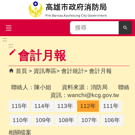
搜
尋
:::
跳到主要內容區塊
:::
會計月報
首頁
資訊專區
會計統計
會計月報
聯絡人：陳小姐 資料來源：消防局 聯絡
資訊：wanchi@kcg.gov.tw
115年
114年
113年
112年
111年
110年
109年
108年
107年
106年
相關檔案