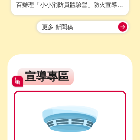
百辦理「小小消防員體驗營」防火宣導活
動，吸引眾多親子家庭熱情參與。活動透
過生動有趣的互動體驗及闖關遊戲，讓孩
更多 新聞稿
童化身一日小小消防員，在歡樂氛圍中認
識消防工作，學習正確的防火、防災及避
難知識，將安全觀念向下扎根。 ....
詳全
文
宣導專區