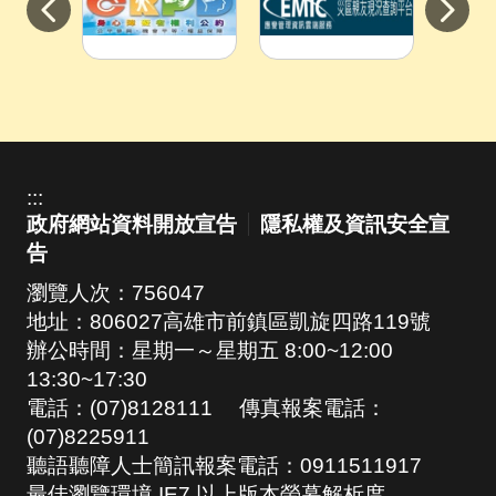
目
前
切
換
:::
至:
政府網站資料開放宣告
隱私權及資訊安全宣
身
告
心
障
瀏覽人次：
756047
礙
地址：806027高雄市前鎮區凱旋四路119號
者
辦公時間：星期一～星期五 8:00~12:00
權
13:30~17:30
利
電話：(07)8128111 傳真報案電話：
公
(07)8225911
約
聽語聽障人士簡訊報案電話：0911511917
最佳瀏覽環境 IE7 以上版本螢幕解析度