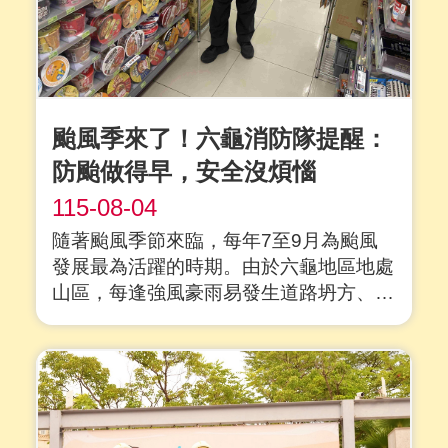
颱風季來了！六龜消防隊提醒：
防颱做得早，安全沒煩惱
115-08-04
隨著颱風季節來臨，每年7至9月為颱風
發展最為活躍的時期。由於六龜地區地處
山區，每逢強風豪雨易發生道路坍方、落
石、溪水暴漲及停電等災情。為此，高雄
市政府消防局六龜分隊特別提醒轄區民眾
切勿輕忽颱風威脅，應把握風雨來臨前的
黃金時間，及早落實各項防颱措施，共同
降低災害風險，守護生命財產安全。 六