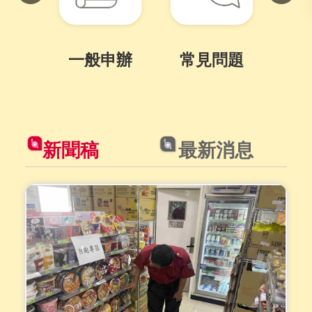
一般申辦
常見問題
下
目
前
切
新聞稿
最新消息
換
至:
[另
開
新
視
窗]