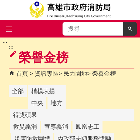
搜
尋
:::
跳到主要內容區塊
:::
榮譽金榜
首頁
資訊專區
民力園地
榮譽金榜
全部
楷模表揚
中央
地方
得獎碩果
救災義消
宣導義消
鳳凰志工
災害防救團體
內政部志願服務獎勵