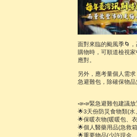
面對來臨的颱風季🌀
購物時，可順道檢視家
應對。
另外，應考量個人需求
急避難包，除確保物品
📣📣緊急避難包建
🌟3天份防災食物類(
🌟保暖衣物(暖暖包、
🌟個人醫藥用品(急救
🌟重要物品(少許現金