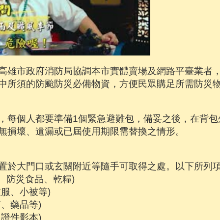
，高雄市政府消防局協調本市實體賣場及網路平臺業者
中所須的防颱防災必備物資，方便民眾購足所需防災
，每個人都要準備1個緊急避難包，備妥之後，在背包
無損壞、遺漏或已屆使用期限需替換之情形。
議放置於大門口或玄關附近等隨手可取得之處。以下所列
水、防災食品、乾糧)
衣服、小被等)
箱、藥品等)
、證件影本)