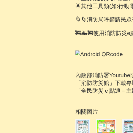
🌟其他工具類(如:行
🌀🌀消防局呼籲請
🚒🚑🚒使用消防防災
內政部消防署Youtub
「消防防災館」下載專
「全民防災ｅ點通－主
相關圖片