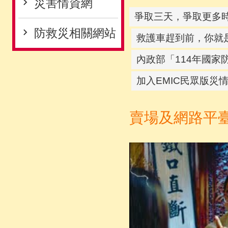
災害情資網
爭取三天，爭取更多
防救災相關網站
救護車趕到前，你就
內政部「114年國家
加入EMIC民眾版災
賣場及網路平