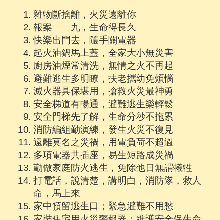
雜物斷捨離，火災遠離你
報案一一九，生命得長久
快樂出門去，隨手關電器
起火油鍋馬上蓋，全家大小無災害
廚房油煙常清洗，無情之火不再起
避難逃生多明瞭，扶老攜幼免煩惱
滅火器具保堪用，搶救火災最神勇
安全梯道有暢通，避難逃生樂輕鬆
安全門梯先了解，生命分秒不拖累
消防編組勤演練，發生火災不復見
遠離莫名之災禍，用電負荷不超過
多項電器共插座，易生短路成災禍
勤做家庭防火逃生，免除他日無謂犧牲
打電話，說清楚，講明白，消防隊，救人
命，馬上來
家中預留逃生口；緊急避難不用愁
家裝住宅用火災警報器；維護安全保生命