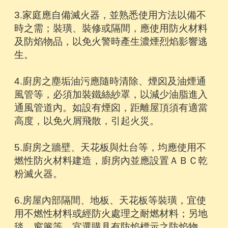
3.家庭應自備滅火器，並熟悉使用方法以備不
時之需；裝璜、裝修或隔間，應使用防火材料
及防焰物品，以免火警時產生濃煙烈焰影響逃
生。
4.廚房之塵垢油污應隨時清除、煙囟及油煙通
風管等，必須加裝鐵絲紗罩，以減少油脂進入
通風管道內。如設有煙囟，距離屋頂須有適當
高度，以免火屑飛散，引起火災。
5.廚房之牆壁、天花板與灶台等，均應使用不
燃性防火材料建造，廚房內並應設置ＡＢＣ乾
粉滅火器。
6.房屋內部隔間、地板、天花板等裝璜，宜使
用不燃性材料或經防火處理之耐燃材料；另地
毯、窗簾等，宜選購具有防焰標示之防焰物